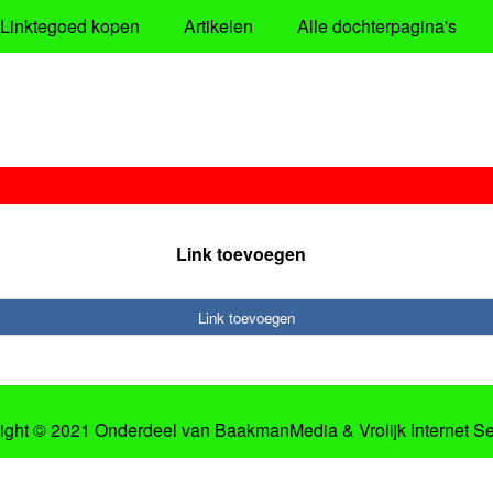
Linktegoed kopen
Artikelen
Alle dochterpagina's
Link toevoegen
Link toevoegen
ight © 2021 Onderdeel van
BaakmanMedia
&
Vrolijk Internet S